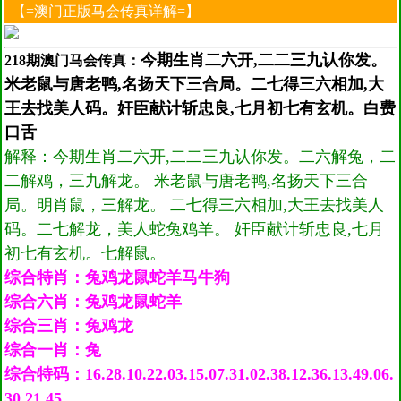
【=澳门正版马会传真详解=】
今期生肖二六开,二二三九认你发。
218期澳门马会传真：
米老鼠与唐老鸭,名扬天下三合局。二七得三六相加,大
王去找美人码。奸臣献计斩忠良,七月初七有玄机。白费
口舌
解释：今期生肖二六开,二二三九认你发。二六解兔，二
二解鸡，三九解龙。 米老鼠与唐老鸭,名扬天下三合
局。明肖鼠，三解龙。 二七得三六相加,大王去找美人
码。二七解龙，美人蛇兔鸡羊。 奸臣献计斩忠良,七月
初七有玄机。七解鼠。
综合特肖：兔鸡龙鼠蛇羊马牛狗
综合六肖：兔鸡龙鼠蛇羊
综合三肖：兔鸡龙
综合一肖：兔
综合特码：16.28.10.22.03.15.07.31.02.38.12.36.13.49.06.
30.21.45