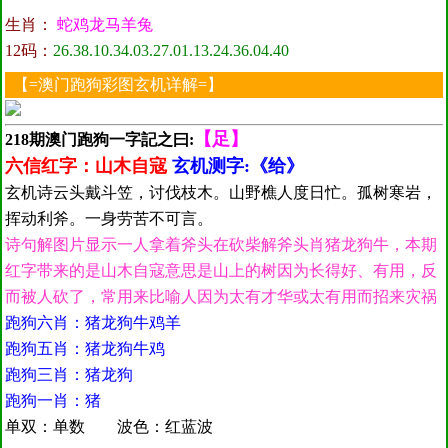
生肖：
蛇鸡龙马羊兔
12码：
26.38.10.34.03.27.01.13.24.36.04.40
【=澳门跑狗彩图玄机详解=】
【足】
218期澳门跑狗一字記之曰:
六信红字：山木自寇
玄机测字:《给》
玄机诗云头戴斗笠，讨伐枝木。山野樵人度日忙。孤树寒岩，
挥动利斧。一身劳苦不可言。
诗句解图片显示一人拿着斧头在砍柴解斧头肖猪龙狗牛，本期
红字带来的是山木自寇意思是山上的树因为长得好、有用，反
而被人砍了‌，常用来比喻人因为太有才华或太有用而招来灾祸
跑狗六肖：猪龙狗牛鸡羊
跑狗五肖：猪龙狗牛鸡
跑狗三肖：猪龙狗
跑狗一肖：猪
单双：单数 波色：红蓝波