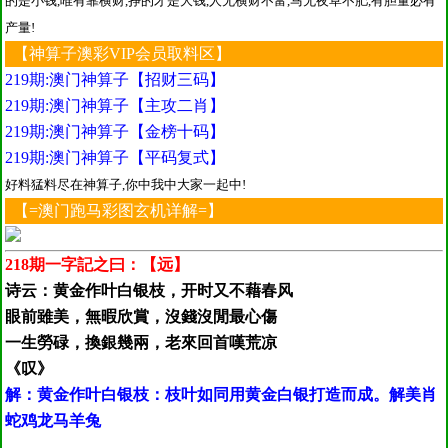
的是小钱,唯有靠横财,挣的才是大钱,人无横财不富,马无夜草不肥,有胆量必有
产量!
【神算子澳彩VIP会员取料区】
219期:澳门神算子【招财三码】
219期:澳门神算子【主攻二肖】
219期:澳门神算子【金榜十码】
219期:澳门神算子【平码复式】
好料猛料尽在神算子,你中我中大家一起中!
【=澳门跑马彩图玄机详解=】
218期一字記之曰：【远】
诗云：黄金作叶白银枝，开时又不藉春风
眼前雖美，無暇欣賞，沒錢沒閒最心傷
一生勞碌，換銀幾兩，老來回首嘆荒凉
《叹》
解：黄金作叶白银枝：枝叶如同用黄金白银打造而成。解美肖
蛇鸡龙马羊兔